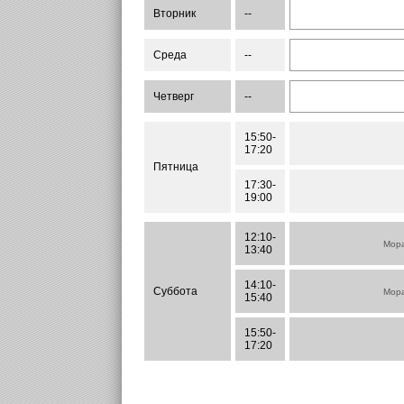
Вторник
--
Среда
--
Четверг
--
15:50-
17:20
Пятница
17:30-
19:00
12:10-
Мора
13:40
14:10-
Суббота
Мора
15:40
15:50-
17:20