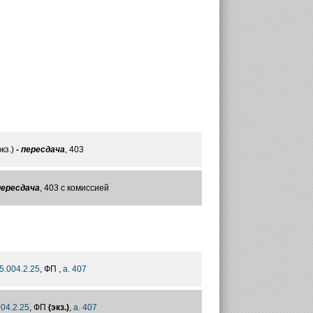
кз.)
- пересдача
, 403
пересдача
, 403 с комиссией
 5.004.2.25
, ФП ,
а. 407
004.2.25
, ФП
(экз.)
,
а. 407