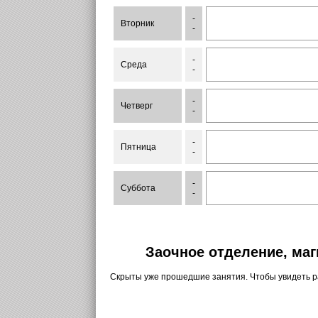
-
Вторник
-
-
Среда
-
-
Четверг
-
-
Пятница
-
-
Суббота
-
Заочное отделение, маг
Скрыты уже прошедшие занятия. Чтобы увидеть 