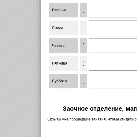
-
Вторник
-
-
Среда
-
-
Четверг
-
-
Пятница
-
-
Суббота
-
Заочное отделение, маг
Скрыты уже прошедшие занятия. Чтобы увидеть 