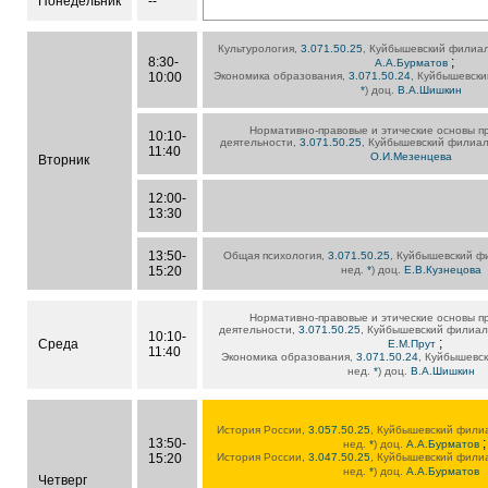
Понедельник
--
Культурология,
3.071.50.25
, Куйбышевский филиал,
8:30-
;
А.А.Бурматов
10:00
Экономика образования,
3.071.50.24
, Куйбышевский
*
) доц.
В.А.Шишкин
Нормативно-правовые и этические основы 
10:10-
деятельности,
3.071.50.25
, Куйбышевский филиал,
11:40
О.И.Мезенцева
Вторник
12:00-
13:30
13:50-
Общая психология,
3.071.50.25
, Куйбышевский фил
15:20
нед.
*
) доц.
Е.В.Кузнецова
Нормативно-правовые и этические основы 
деятельности,
3.071.50.25
, Куйбышевский филиал, 
10:10-
;
Среда
Е.М.Прут
11:40
Экономика образования,
3.071.50.24
, Куйбышевск
нед.
*
) доц.
В.А.Шишкин
История России,
3.057.50.25
, Куйбышевский филиал
13:50-
;
нед.
*
) доц.
А.А.Бурматов
15:20
История России,
3.047.50.25
, Куйбышевский филиал
нед.
*
) доц.
А.А.Бурматов
Четверг