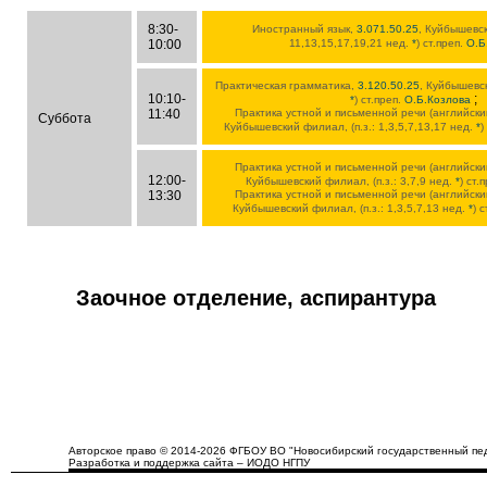
8:30-
Иностранный язык,
3.071.50.25
, Куйбышевск
10:00
11,13,15,17,19,21 нед.
*
) ст.преп.
О.Б
Практическая грамматика,
3.120.50.25
, Куйбышевск
10:10-
;
*
) ст.преп.
О.Б.Козлова
11:40
Практика устной и письменной речи (английски
Суббота
Куйбышевский филиал, (п.з.: 1,3,5,7,13,17 нед.
*
)
Практика устной и письменной речи (английски
12:00-
Куйбышевский филиал, (п.з.: 3,7,9 нед.
*
) ст.
13:30
Практика устной и письменной речи (английски
Куйбышевский филиал, (п.з.: 1,3,5,7,13 нед.
*
) 
Заочное отделение, аспирантура
Авторское право © 2014-2026 ФГБОУ ВО "Новосибирский государственный пед
Разработка и поддержка сайта – ИОДО НГПУ