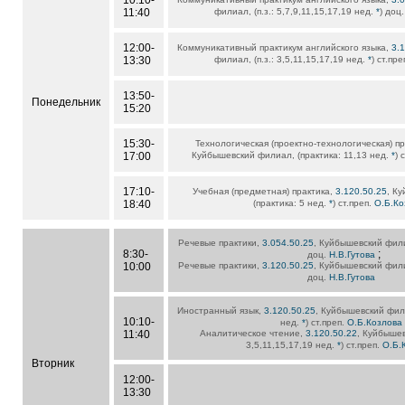
10:10-
11:40
филиал, (п.з.: 5,7,9,11,15,17,19 нед.
*
) доц
12:00-
Коммуникативный практикум английского языка,
3.
13:30
филиал, (п.з.: 3,5,11,15,17,19 нед.
*
) ст.пр
13:50-
Понедельник
15:20
15:30-
Технологическая (проектно-технологическая) п
17:00
Куйбышевский филиал, (практика: 11,13 нед.
*
) 
17:10-
Учебная (предметная) практика,
3.120.50.25
, К
18:40
(практика: 5 нед.
*
) ст.преп.
О.Б.Ко
Речевые практики,
3.054.50.25
, Куйбышевский филиа
8:30-
;
доц.
Н.В.Гутова
10:00
Речевые практики,
3.120.50.25
, Куйбышевский филиа
доц.
Н.В.Гутова
Иностранный язык,
3.120.50.25
, Куйбышевский филиа
10:10-
нед.
*
) ст.преп.
О.Б.Козлова
11:40
Аналитическое чтение,
3.120.50.22
, Куйбышев
3,5,11,15,17,19 нед.
*
) ст.преп.
О.Б.
Вторник
12:00-
13:30