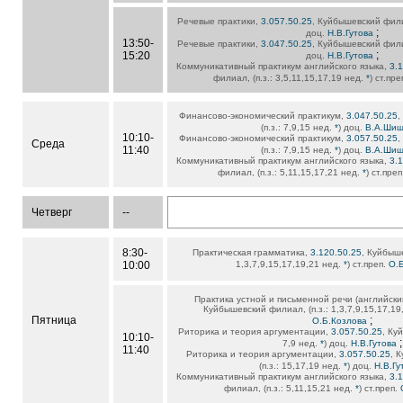
Речевые практики,
3.057.50.25
, Куйбышевский филиа
;
доц.
Н.В.Гутова
13:50-
Речевые практики,
3.047.50.25
, Куйбышевский филиа
;
15:20
доц.
Н.В.Гутова
Коммуникативный практикум английского языка,
3.
филиал, (п.з.: 3,5,11,15,17,19 нед.
*
) ст.пр
Финансово-экономический практикум,
3.047.50.25
,
(п.з.: 7,9,15 нед.
*
) доц.
В.А.Шиш
10:10-
Финансово-экономический практикум,
3.057.50.25
,
Среда
11:40
(п.з.: 7,9,15 нед.
*
) доц.
В.А.Шиш
Коммуникативный практикум английского языка,
3.
филиал, (п.з.: 5,11,15,17,21 нед.
*
) ст.пре
Четверг
--
8:30-
Практическая грамматика,
3.120.50.25
, Куйбыше
10:00
1,3,7,9,15,17,19,21 нед.
*
) ст.преп.
О.
Практика устной и письменной речи (английски
Куйбышевский филиал, (п.з.: 1,3,7,9,15,17,1
Пятница
;
О.Б.Козлова
Риторика и теория аргументации,
3.057.50.25
, Ку
10:10-
;
7,9 нед.
*
) доц.
Н.В.Гутова
11:40
Риторика и теория аргументации,
3.057.50.25
, 
(п.з.: 15,17,19 нед.
*
) доц.
Н.В.Гу
Коммуникативный практикум английского языка,
3.
филиал, (п.з.: 5,11,15,21 нед.
*
) ст.преп.