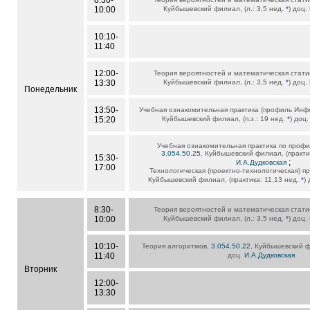
8:30-
10:00
Куйбышевский филиал, (л.: 3,5 нед.
*
) доц.
10:10-
11:40
12:00-
Теория вероятностей и математическая стати
13:30
Куйбышевский филиал, (л.: 3,5 нед.
*
) доц.
Понедельник
13:50-
Учебная ознакомительная практика (профиль Инф
15:20
Куйбышевский филиал, (п.з.: 19 нед.
*
) доц
Учебная ознакомительная практика по проф
3.054.50.25
, Куйбышевский филиал, (практи
15:30-
;
И.А.Дудковская
17:00
Технологическая (проектно-технологическая) п
Куйбышевский филиал, (практика: 11,13 нед.
*
)
8:30-
Теория вероятностей и математическая стати
10:00
Куйбышевский филиал, (л.: 3,5 нед.
*
) доц.
10:10-
Теория алгоритмов,
3.054.50.22
, Куйбышевский ф
11:40
доц.
И.А.Дудковская
Вторник
12:00-
13:30