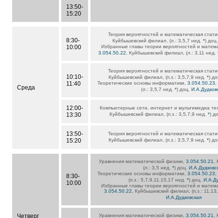
13:50-
15:20
Теория вероятностей и математическая стати
8:30-
Куйбышевский филиал, (л.: 3,5,7 нед.
*
) доц
10:00
Избранные главы теории вероятностей и матема
3.054.50.22
, Куйбышевский филиал, (л.: 3,11 нед.
Теория вероятностей и математическая стати
10:10-
Куйбышевский филиал, (п.з.: 3,5,7,9 нед.
*
) д
11:40
Теоретические основы информатики,
3.054.50.23
,
Среда
(л.: 3,5,7 нед.
*
) доц.
И.А.Дудков
12:00-
Компьютерные сети, интернет и мультимедиа те
13:30
Куйбышевский филиал, (п.з.: 3,5,7,9 нед.
*
) д
13:50-
Теория вероятностей и математическая стати
15:20
Куйбышевский филиал, (п.з.: 3,5,7,9 нед.
*
) д
Уравнения математической физики,
3.054.50.21
,
(л.: 3,5 нед.
*
) доц.
И.А.Дудковс
Теоретические основы информатики,
3.054.50.23
,
8:30-
(п.з.: 5,7,9,11,15,17 нед.
*
) доц.
И.А.Д
10:00
Избранные главы теории вероятностей и матема
3.054.50.22
, Куйбышевский филиал, (п.з.: 11,13
И.А.Дудковская
Четверг
Уравнения математической физики,
3.054.50.21
,