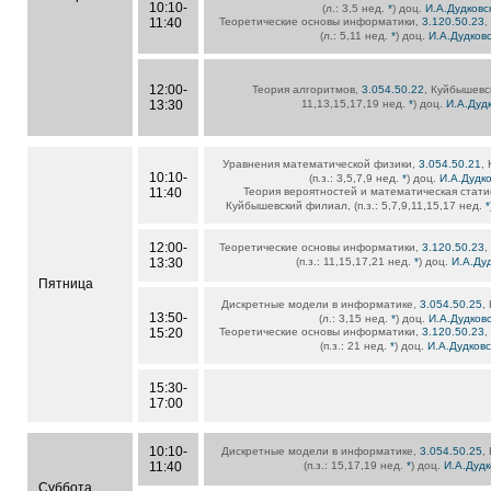
10:10-
(л.: 3,5 нед.
*
) доц.
И.А.Дудковс
11:40
Теоретические основы информатики,
3.120.50.23
,
(л.: 5,11 нед.
*
) доц.
И.А.Дудков
12:00-
Теория алгоритмов,
3.054.50.22
, Куйбышевск
13:30
11,13,15,17,19 нед.
*
) доц.
И.А.Дуд
Уравнения математической физики,
3.054.50.21
,
10:10-
(п.з.: 3,5,7,9 нед.
*
) доц.
И.А.Дудко
11:40
Теория вероятностей и математическая стати
Куйбышевский филиал, (п.з.: 5,7,9,11,15,17 нед.
*
12:00-
Теоретические основы информатики,
3.120.50.23
,
13:30
(п.з.: 11,15,17,21 нед.
*
) доц.
И.А.Ду
Пятница
Дискретные модели в информатике,
3.054.50.25
,
13:50-
(л.: 3,15 нед.
*
) доц.
И.А.Дудков
15:20
Теоретические основы информатики,
3.120.50.23
,
(п.з.: 21 нед.
*
) доц.
И.А.Дудковс
15:30-
17:00
10:10-
Дискретные модели в информатике,
3.054.50.25
,
11:40
(п.з.: 15,17,19 нед.
*
) доц.
И.А.Дудк
Суббота