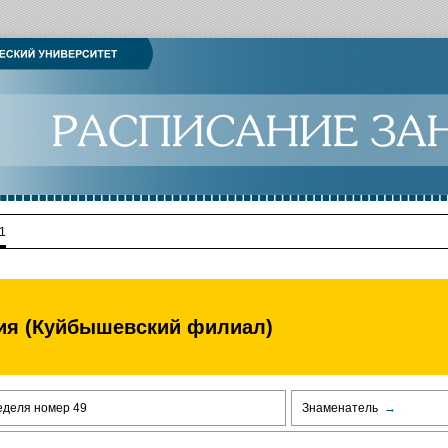
1
рия (Куйбышевский филиал)
еделя номер 49
Знаменатель
→