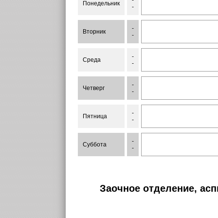
-
Понедельник
-
-
Вторник
-
-
Среда
-
-
Четверг
-
-
Пятница
-
-
Суббота
-
Заочное отделение, асп