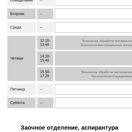
Понедельник
--
Вторник
--
Среда
--
12:10-
Технологии обработки материалов
13:40
Технология конструкционных мате
14:10-
Четверг
15:40
15:50-
Технологии обработки материалов
17:20
Технология конструкционны
Пятница
--
Суббота
--
Заочное отделение, аспирантура