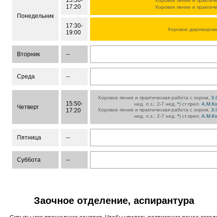
15:50-
Хоровое пение и практиче
17:20
Хоровое пение и практиче
Понедельник
17:30-
Хоровое дирижиров
19:00
Вторник
--
Среда
--
Хоровое пение и практическая работа с хором,
3.
15:50-
нед. л.з.: 2-7 нед.
*
) ст.преп.
А.М.К
Четверг
17:20
Хоровое пение и практическая работа с хором,
3.
нед. л.з.: 2-7 нед.
*
) ст.преп.
А.М.К
Пятница
--
Суббота
--
Заочное отделение, аспирантура