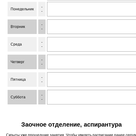
-
Понедельник
-
-
Вторник
-
-
Среда
-
-
Четверг
-
-
Пятница
-
-
Суббота
-
Заочное отделение, аспирантура
Скрыты уже прошедшие занятия. Чтобы увидеть расписание ранее сего