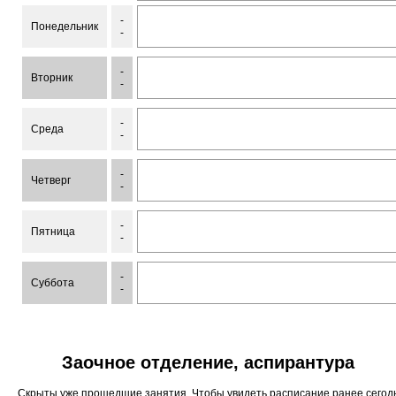
-
Понедельник
-
-
Вторник
-
-
Среда
-
-
Четверг
-
-
Пятница
-
-
Суббота
-
Заочное отделение, аспирантура
Скрыты уже прошедшие занятия. Чтобы увидеть расписание ранее сего