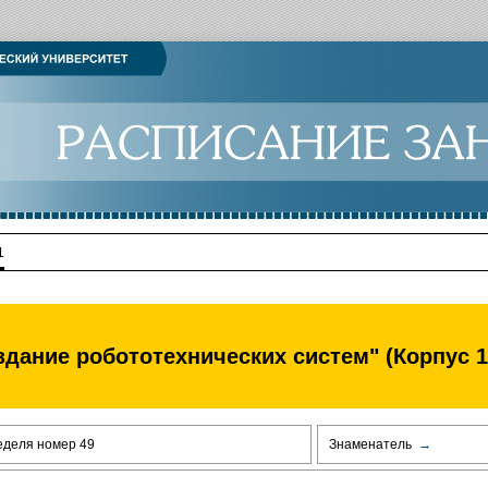
1
здание робототехнических систем" (Корпус 
еделя номер 49
Знаменатель
→