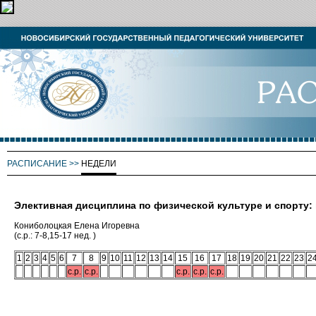
РАСПИСАНИЕ
>>
НЕДЕЛИ
Элективная дисциплина по физической культуре и спорту:
Кониболоцкая Елена Игоревна
(с.р.: 7-8,15-17 нед. )
1
2
3
4
5
6
7
8
9
10
11
12
13
14
15
16
17
18
19
20
21
22
23
2
с.р.
с.р.
с.р.
с.р.
с.р.