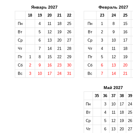
Январь 2027
Февраль 2027
18
19
20
21
22
23
24
25
Пн
4
11
18
25
Пн
1
8
15
Вт
5
12
19
26
Вт
2
9
16
Ср
6
13
20
27
Ср
3
10
17
Чт
7
14
21
28
Чт
4
11
18
Пт
1
8
15
22
29
Пт
5
12
19
Сб
2
9
16
23
30
Сб
6
13
20
Вс
3
10
17
24
31
Вс
7
14
21
Май 2027
35
36
37
38
39
Пн
3
10
17
24
Вт
4
11
18
25
Ср
5
12
19
26
Чт
6
13
20
27