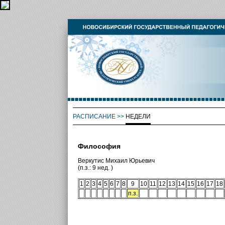
РАСПИСАНИЕ
>>
НЕДЕЛИ
Философия
Веркутис Михаил Юрьевич
(п.з.: 9 нед. )
1
2
3
4
5
6
7
8
9
10
11
12
13
14
15
16
17
18
п.з.