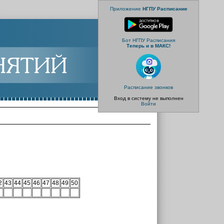
Приложение
НГПУ Расписание
Бот НГПУ Расписания
Теперь и в МАКС!
Расписание звонков
Вход в систему не выполнен
Войти
2
43
44
45
46
47
48
49
50