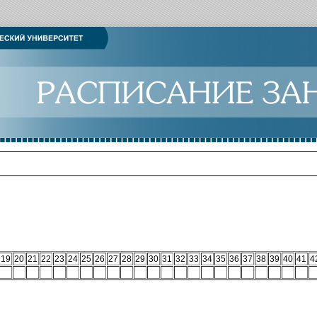
19
20
21
22
23
24
25
26
27
28
29
30
31
32
33
34
35
36
37
38
39
40
41
4