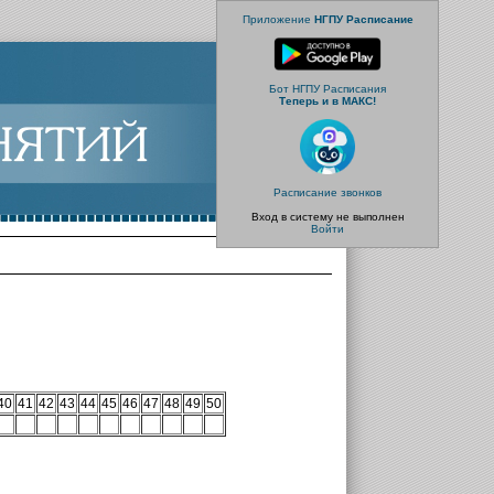
Приложение
НГПУ Расписание
Бот НГПУ Расписания
Теперь и в МАКС!
Расписание звонков
Вход в систему не выполнен
Войти
40
41
42
43
44
45
46
47
48
49
50