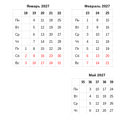
Январь 2027
Февраль 2027
18
19
20
21
22
23
24
25
Пн
4
11
18
25
Пн
1
8
15
Вт
5
12
19
26
Вт
2
9
16
Ср
6
13
20
27
Ср
3
10
17
Чт
7
14
21
28
Чт
4
11
18
Пт
1
8
15
22
29
Пт
5
12
19
Сб
2
9
16
23
30
Сб
6
13
20
Вс
3
10
17
24
31
Вс
7
14
21
Май 2027
35
36
37
38
39
Пн
3
10
17
24
Вт
4
11
18
25
Ср
5
12
19
26
Чт
6
13
20
27