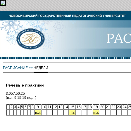
РАСПИСАНИЕ
>>
НЕДЕЛИ
Речевые практики
3.057.50.25
(п.з.: 9,15,19 нед. )
1
2
3
4
5
6
7
8
9
10
11
12
13
14
15
16
17
18
19
20
21
22
23
24
2
п.з.
п.з.
п.з.