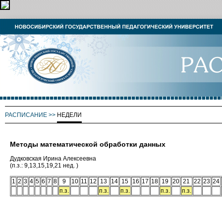
РАСПИСАНИЕ
>>
НЕДЕЛИ
Методы математической обработки данных
Дудковская Ирина Алексеевна
(п.з.: 9,13,15,19,21 нед. )
1
2
3
4
5
6
7
8
9
10
11
12
13
14
15
16
17
18
19
20
21
22
23
24
п.з.
п.з.
п.з.
п.з.
п.з.