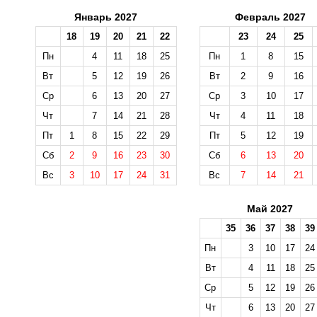
Январь 2027
Февраль 2027
18
19
20
21
22
23
24
25
Пн
4
11
18
25
Пн
1
8
15
Вт
5
12
19
26
Вт
2
9
16
Ср
6
13
20
27
Ср
3
10
17
Чт
7
14
21
28
Чт
4
11
18
Пт
1
8
15
22
29
Пт
5
12
19
Сб
2
9
16
23
30
Сб
6
13
20
Вс
3
10
17
24
31
Вс
7
14
21
Май 2027
35
36
37
38
39
Пн
3
10
17
24
Вт
4
11
18
25
Ср
5
12
19
26
Чт
6
13
20
27