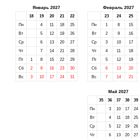
Январь 2027
Февраль 2027
18
19
20
21
22
23
24
25
Пн
4
11
18
25
Пн
1
8
15
Вт
5
12
19
26
Вт
2
9
16
Ср
6
13
20
27
Ср
3
10
17
Чт
7
14
21
28
Чт
4
11
18
Пт
1
8
15
22
29
Пт
5
12
19
Сб
2
9
16
23
30
Сб
6
13
20
Вс
3
10
17
24
31
Вс
7
14
21
Май 2027
35
36
37
38
39
Пн
3
10
17
24
Вт
4
11
18
25
Ср
5
12
19
26
Чт
6
13
20
27