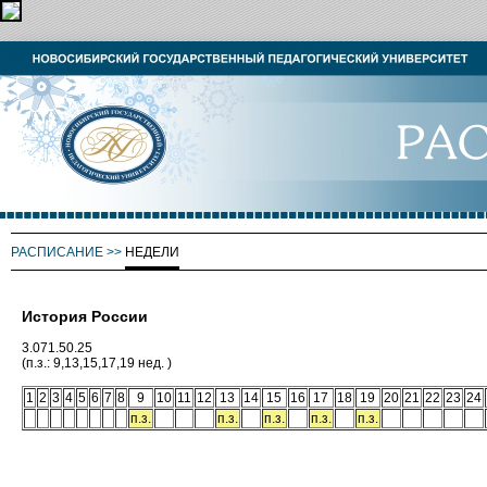
РАСПИСАНИЕ
>>
НЕДЕЛИ
История России
3.071.50.25
(п.з.: 9,13,15,17,19 нед. )
1
2
3
4
5
6
7
8
9
10
11
12
13
14
15
16
17
18
19
20
21
22
23
24
п.з.
п.з.
п.з.
п.з.
п.з.