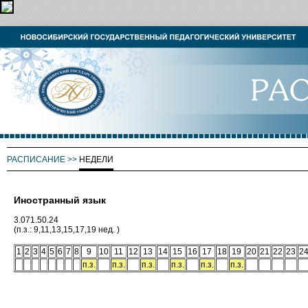
РАСПИСАНИЕ
>>
НЕДЕЛИ
Иностранный язык
3.071.50.24
(п.з.: 9,11,13,15,17,19 нед. )
1
2
3
4
5
6
7
8
9
10
11
12
13
14
15
16
17
18
19
20
21
22
23
2
п.з.
п.з.
п.з.
п.з.
п.з.
п.з.