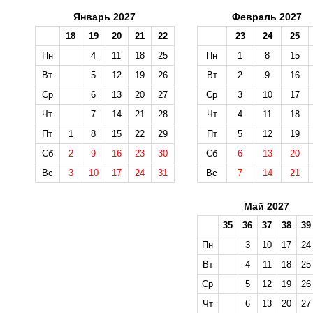
Январь 2027
Февраль 2027
18
19
20
21
22
23
24
25
Пн
4
11
18
25
Пн
1
8
15
Вт
5
12
19
26
Вт
2
9
16
Ср
6
13
20
27
Ср
3
10
17
Чт
7
14
21
28
Чт
4
11
18
Пт
1
8
15
22
29
Пт
5
12
19
Сб
2
9
16
23
30
Сб
6
13
20
Вс
3
10
17
24
31
Вс
7
14
21
Май 2027
35
36
37
38
39
Пн
3
10
17
24
Вт
4
11
18
25
Ср
5
12
19
26
Чт
6
13
20
27