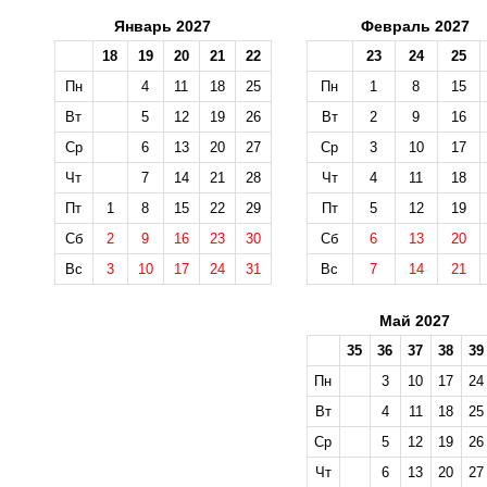
Январь 2027
Февраль 2027
18
19
20
21
22
23
24
25
Пн
4
11
18
25
Пн
1
8
15
Вт
5
12
19
26
Вт
2
9
16
Ср
6
13
20
27
Ср
3
10
17
Чт
7
14
21
28
Чт
4
11
18
Пт
1
8
15
22
29
Пт
5
12
19
Сб
2
9
16
23
30
Сб
6
13
20
Вс
3
10
17
24
31
Вс
7
14
21
Май 2027
35
36
37
38
39
Пн
3
10
17
24
Вт
4
11
18
25
Ср
5
12
19
26
Чт
6
13
20
27