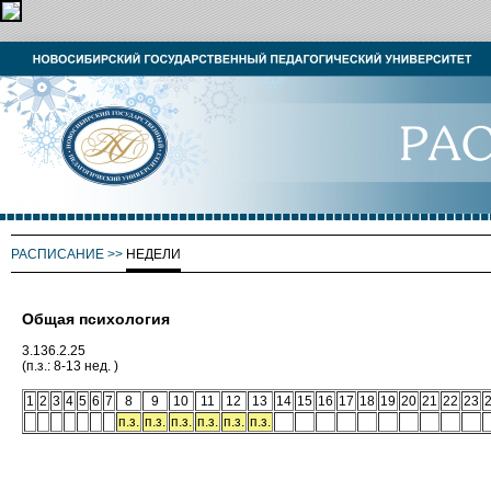
РАСПИСАНИЕ
>>
НЕДЕЛИ
Общая психология
3.136.2.25
(п.з.: 8-13 нед. )
1
2
3
4
5
6
7
8
9
10
11
12
13
14
15
16
17
18
19
20
21
22
23
п.з.
п.з.
п.з.
п.з.
п.з.
п.з.