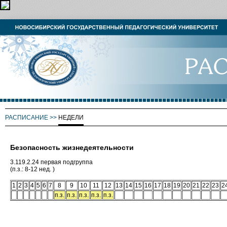
РАСПИСАНИЕ
>>
НЕДЕЛИ
Безопасность жизнедеятельности
3.119.2.24 первая подгруппа
(п.з.: 8-12 нед. )
1
2
3
4
5
6
7
8
9
10
11
12
13
14
15
16
17
18
19
20
21
22
23
2
п.з.
п.з.
п.з.
п.з.
п.з.