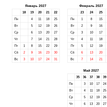
Январь 2027
Февраль 2027
18
19
20
21
22
23
24
25
Пн
4
11
18
25
Пн
1
8
15
Вт
5
12
19
26
Вт
2
9
16
Ср
6
13
20
27
Ср
3
10
17
Чт
7
14
21
28
Чт
4
11
18
Пт
1
8
15
22
29
Пт
5
12
19
Сб
2
9
16
23
30
Сб
6
13
20
Вс
3
10
17
24
31
Вс
7
14
21
Май 2027
35
36
37
38
39
Пн
3
10
17
24
Вт
4
11
18
25
Ср
5
12
19
26
Чт
6
13
20
27