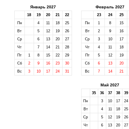
Январь 2027
Февраль 2027
18
19
20
21
22
23
24
25
Пн
4
11
18
25
Пн
1
8
15
Вт
5
12
19
26
Вт
2
9
16
Ср
6
13
20
27
Ср
3
10
17
Чт
7
14
21
28
Чт
4
11
18
Пт
1
8
15
22
29
Пт
5
12
19
Сб
2
9
16
23
30
Сб
6
13
20
Вс
3
10
17
24
31
Вс
7
14
21
Май 2027
35
36
37
38
39
Пн
3
10
17
24
Вт
4
11
18
25
Ср
5
12
19
26
Чт
6
13
20
27