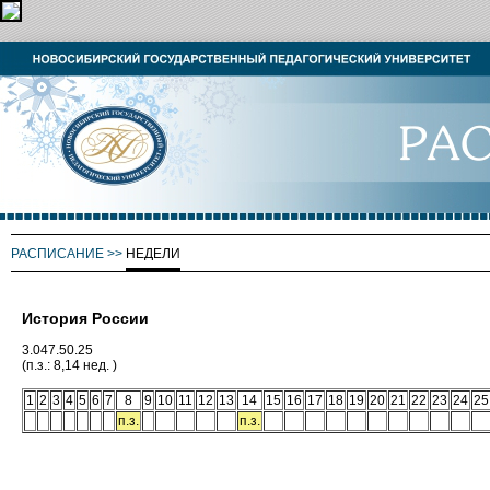
РАСПИСАНИЕ
>>
НЕДЕЛИ
История России
3.047.50.25
(п.з.: 8,14 нед. )
1
2
3
4
5
6
7
8
9
10
11
12
13
14
15
16
17
18
19
20
21
22
23
24
25
п.з.
п.з.