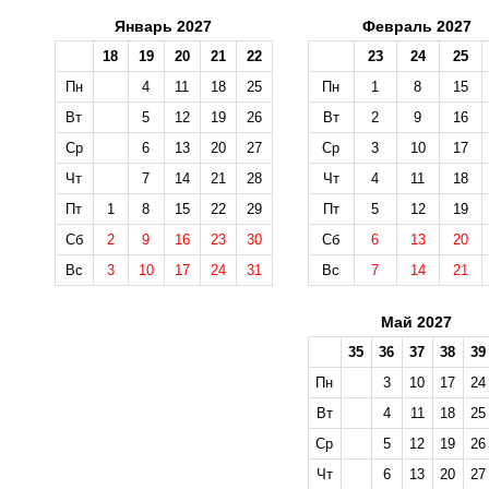
Январь 2027
Февраль 2027
18
19
20
21
22
23
24
25
Пн
4
11
18
25
Пн
1
8
15
Вт
5
12
19
26
Вт
2
9
16
Ср
6
13
20
27
Ср
3
10
17
Чт
7
14
21
28
Чт
4
11
18
Пт
1
8
15
22
29
Пт
5
12
19
Сб
2
9
16
23
30
Сб
6
13
20
Вс
3
10
17
24
31
Вс
7
14
21
Май 2027
35
36
37
38
39
Пн
3
10
17
24
Вт
4
11
18
25
Ср
5
12
19
26
Чт
6
13
20
27