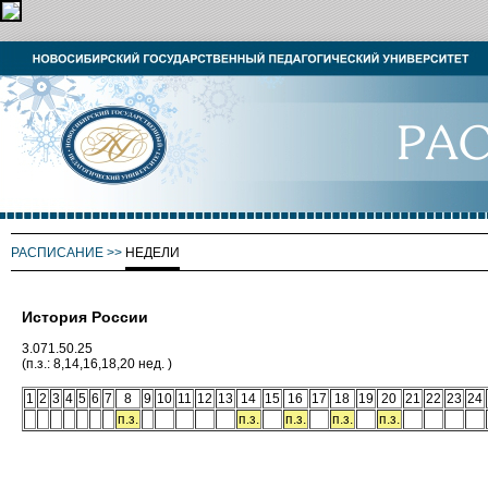
РАСПИСАНИЕ
>>
НЕДЕЛИ
История России
3.071.50.25
(п.з.: 8,14,16,18,20 нед. )
1
2
3
4
5
6
7
8
9
10
11
12
13
14
15
16
17
18
19
20
21
22
23
24
п.з.
п.з.
п.з.
п.з.
п.з.