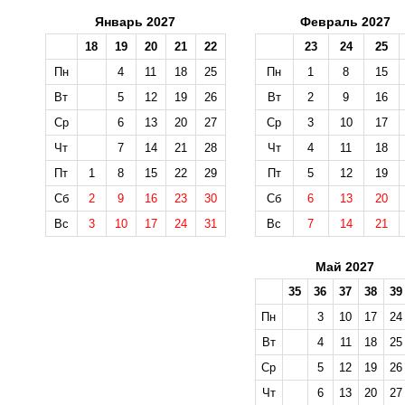
Январь 2027
Февраль 2027
18
19
20
21
22
23
24
25
Пн
4
11
18
25
Пн
1
8
15
Вт
5
12
19
26
Вт
2
9
16
Ср
6
13
20
27
Ср
3
10
17
Чт
7
14
21
28
Чт
4
11
18
Пт
1
8
15
22
29
Пт
5
12
19
Сб
2
9
16
23
30
Сб
6
13
20
Вс
3
10
17
24
31
Вс
7
14
21
Май 2027
35
36
37
38
39
Пн
3
10
17
24
Вт
4
11
18
25
Ср
5
12
19
26
Чт
6
13
20
27