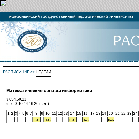
РАСПИСАНИЕ
>>
НЕДЕЛИ
Математические основы информатики
3.054.50.22
(п.з.: 8,10,14,16,20 нед. )
1
2
3
4
5
6
7
8
9
10
11
12
13
14
15
16
17
18
19
20
21
22
23
24
п.з.
п.з.
п.з.
п.з.
п.з.