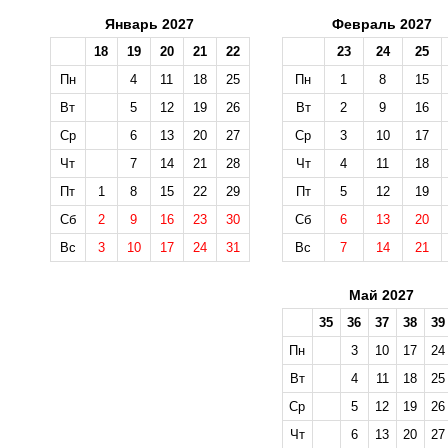
Январь 2027
Февраль 2027
18
19
20
21
22
23
24
25
Пн
4
11
18
25
Пн
1
8
15
Вт
5
12
19
26
Вт
2
9
16
Ср
6
13
20
27
Ср
3
10
17
Чт
7
14
21
28
Чт
4
11
18
Пт
1
8
15
22
29
Пт
5
12
19
Сб
2
9
16
23
30
Сб
6
13
20
Вс
3
10
17
24
31
Вс
7
14
21
Май 2027
35
36
37
38
39
Пн
3
10
17
24
Вт
4
11
18
25
Ср
5
12
19
26
Чт
6
13
20
27