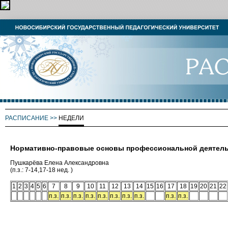
РАСПИСАНИЕ
>>
НЕДЕЛИ
Нормативно-правовые основы профессиональной деятель
Пушкарёва Елена Александровна
(п.з.: 7-14,17-18 нед. )
1
2
3
4
5
6
7
8
9
10
11
12
13
14
15
16
17
18
19
20
21
22
п.з.
п.з.
п.з.
п.з.
п.з.
п.з.
п.з.
п.з.
п.з.
п.з.