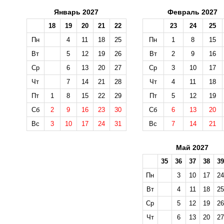
Январь 2027
Февраль 2027
18
19
20
21
22
23
24
25
Пн
4
11
18
25
Пн
1
8
15
Вт
5
12
19
26
Вт
2
9
16
Ср
6
13
20
27
Ср
3
10
17
Чт
7
14
21
28
Чт
4
11
18
Пт
1
8
15
22
29
Пт
5
12
19
Сб
2
9
16
23
30
Сб
6
13
20
Вс
3
10
17
24
31
Вс
7
14
21
Май 2027
35
36
37
38
39
Пн
3
10
17
24
Вт
4
11
18
25
Ср
5
12
19
26
Чт
6
13
20
27