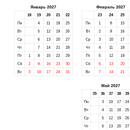
Январь 2027
Февраль 2027
18
19
20
21
22
23
24
25
Пн
4
11
18
25
Пн
1
8
15
Вт
5
12
19
26
Вт
2
9
16
Ср
6
13
20
27
Ср
3
10
17
Чт
7
14
21
28
Чт
4
11
18
Пт
1
8
15
22
29
Пт
5
12
19
Сб
2
9
16
23
30
Сб
6
13
20
Вс
3
10
17
24
31
Вс
7
14
21
Май 2027
35
36
37
38
39
Пн
3
10
17
24
Вт
4
11
18
25
Ср
5
12
19
26
Чт
6
13
20
27