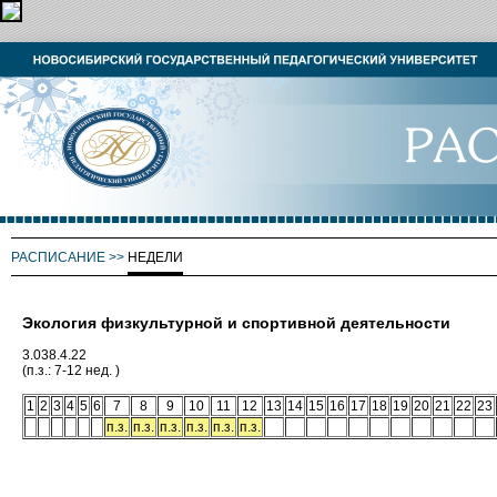
РАСПИСАНИЕ
>>
НЕДЕЛИ
Экология физкультурной и спортивной деятельности
3.038.4.22
(п.з.: 7-12 нед. )
1
2
3
4
5
6
7
8
9
10
11
12
13
14
15
16
17
18
19
20
21
22
23
п.з.
п.з.
п.з.
п.з.
п.з.
п.з.