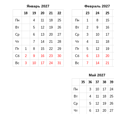
Январь 2027
Февраль 2027
18
19
20
21
22
23
24
25
Пн
4
11
18
25
Пн
1
8
15
Вт
5
12
19
26
Вт
2
9
16
Ср
6
13
20
27
Ср
3
10
17
Чт
7
14
21
28
Чт
4
11
18
Пт
1
8
15
22
29
Пт
5
12
19
Сб
2
9
16
23
30
Сб
6
13
20
Вс
3
10
17
24
31
Вс
7
14
21
Май 2027
35
36
37
38
39
Пн
3
10
17
24
Вт
4
11
18
25
Ср
5
12
19
26
Чт
6
13
20
27