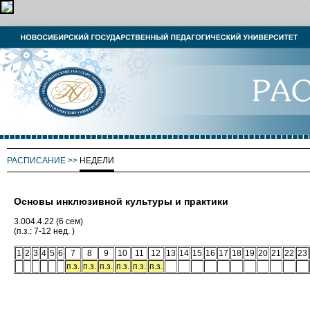
РАСПИСАНИЕ
>>
НЕДЕЛИ
Основы инклюзивной культуры и практики
3.004.4.22 (6 сем)
(п.з.: 7-12 нед. )
1
2
3
4
5
6
7
8
9
10
11
12
13
14
15
16
17
18
19
20
21
22
23
п.з.
п.з.
п.з.
п.з.
п.з.
п.з.