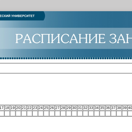
17
18
19
20
21
22
23
24
25
26
27
28
29
30
31
32
33
34
35
36
37
38
39
4