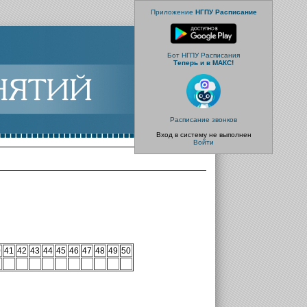
Приложение
НГПУ Расписание
Бот НГПУ Расписания
Теперь и в МАКС!
Расписание звонков
Вход в систему не выполнен
Войти
0
41
42
43
44
45
46
47
48
49
50