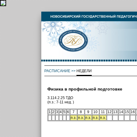
РАСПИСАНИЕ
>>
НЕДЕЛИ
Физика в профильной подготовке
3.114.2.25 ТДО
(п.з.: 7-11 нед. )
1
2
3
4
5
6
7
8
9
10
11
12
13
14
15
16
п.з.
п.з.
п.з.
п.з.
п.з.