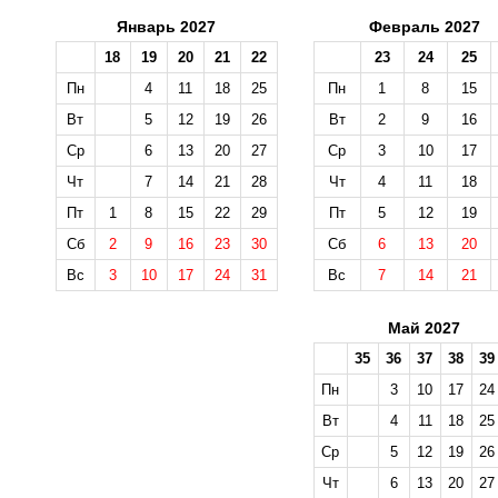
Январь 2027
Февраль 2027
18
19
20
21
22
23
24
25
Пн
4
11
18
25
Пн
1
8
15
Вт
5
12
19
26
Вт
2
9
16
Ср
6
13
20
27
Ср
3
10
17
Чт
7
14
21
28
Чт
4
11
18
Пт
1
8
15
22
29
Пт
5
12
19
Сб
2
9
16
23
30
Сб
6
13
20
Вс
3
10
17
24
31
Вс
7
14
21
Май 2027
35
36
37
38
39
Пн
3
10
17
24
Вт
4
11
18
25
Ср
5
12
19
26
Чт
6
13
20
27