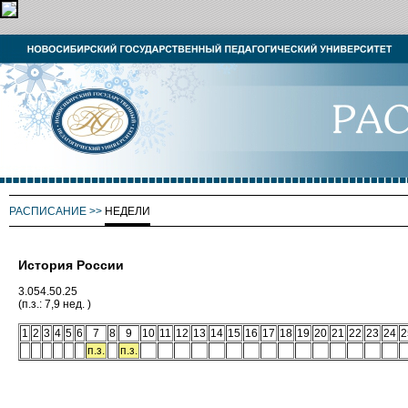
РАСПИСАНИЕ
>>
НЕДЕЛИ
История России
3.054.50.25
(п.з.: 7,9 нед. )
1
2
3
4
5
6
7
8
9
10
11
12
13
14
15
16
17
18
19
20
21
22
23
24
2
п.з.
п.з.