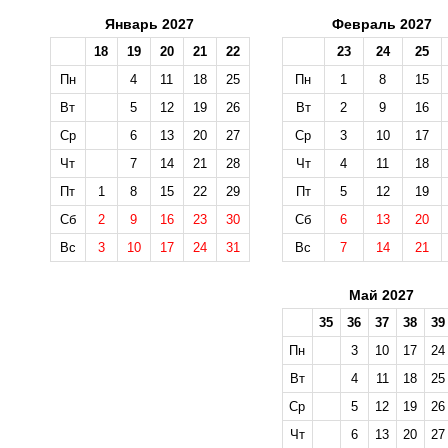
Январь 2027
Февраль 2027
18
19
20
21
22
23
24
25
Пн
4
11
18
25
Пн
1
8
15
Вт
5
12
19
26
Вт
2
9
16
Ср
6
13
20
27
Ср
3
10
17
Чт
7
14
21
28
Чт
4
11
18
Пт
1
8
15
22
29
Пт
5
12
19
Сб
2
9
16
23
30
Сб
6
13
20
Вс
3
10
17
24
31
Вс
7
14
21
Май 2027
35
36
37
38
39
Пн
3
10
17
24
Вт
4
11
18
25
Ср
5
12
19
26
Чт
6
13
20
27