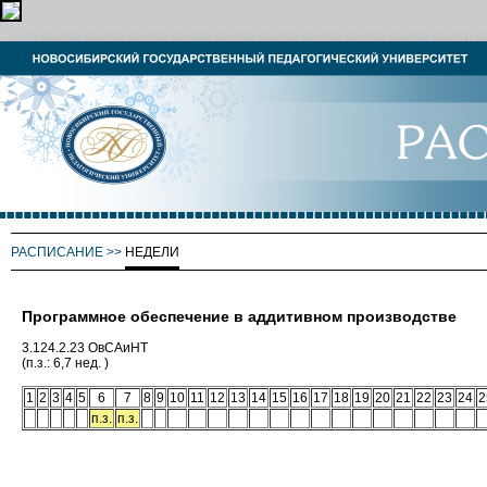
РАСПИСАНИЕ
>>
НЕДЕЛИ
Программное обеспечение в аддитивном производстве
3.124.2.23 ОвСАиНТ
(п.з.: 6,7 нед. )
1
2
3
4
5
6
7
8
9
10
11
12
13
14
15
16
17
18
19
20
21
22
23
24
2
п.з.
п.з.