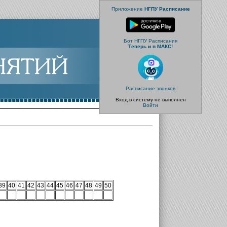
Приложение
НГПУ Расписание
Бот НГПУ Расписания
Теперь и в МАКС!
Расписание звонков
Вход в систему не выполнен
Войти
39
40
41
42
43
44
45
46
47
48
49
50