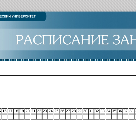
5
16
17
18
19
20
21
22
23
24
25
26
27
28
29
30
31
32
33
34
35
36
37
38