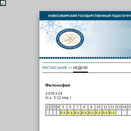
РАСПИСАНИЕ
>>
НЕДЕЛИ
Философия
3.078.4.24
(п.з.: 5-12 нед. )
1
2
3
4
5
6
7
8
9
10
11
12
13
14
1
п.з.
п.з.
п.з.
п.з.
п.з.
п.з.
п.з.
п.з.