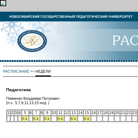
РАСПИСАНИЕ
>>
НЕДЕЛИ
Педагогика
Пивченко Владимир Петрович
(п.з.: 5,7,9,11,13,15 нед. )
1
2
3
4
5
6
7
8
9
10
11
12
13
14
15
16
17
18
19
20
21
22
23
п.з.
п.з.
п.з.
п.з.
п.з.
п.з.