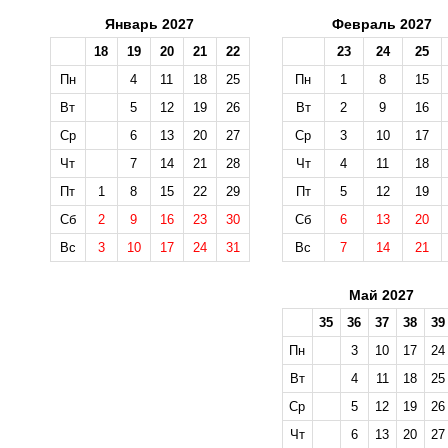
Январь 2027
Февраль 2027
18
19
20
21
22
23
24
25
Пн
4
11
18
25
Пн
1
8
15
Вт
5
12
19
26
Вт
2
9
16
Ср
6
13
20
27
Ср
3
10
17
Чт
7
14
21
28
Чт
4
11
18
Пт
1
8
15
22
29
Пт
5
12
19
Сб
2
9
16
23
30
Сб
6
13
20
Вс
3
10
17
24
31
Вс
7
14
21
Май 2027
35
36
37
38
39
Пн
3
10
17
24
Вт
4
11
18
25
Ср
5
12
19
26
Чт
6
13
20
27