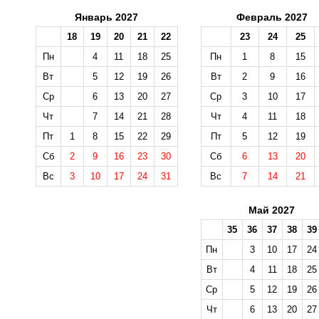
Январь 2027
Февраль 2027
18
19
20
21
22
23
24
25
Пн
4
11
18
25
Пн
1
8
15
Вт
5
12
19
26
Вт
2
9
16
Ср
6
13
20
27
Ср
3
10
17
Чт
7
14
21
28
Чт
4
11
18
Пт
1
8
15
22
29
Пт
5
12
19
Сб
2
9
16
23
30
Сб
6
13
20
Вс
3
10
17
24
31
Вс
7
14
21
Май 2027
35
36
37
38
39
Пн
3
10
17
24
Вт
4
11
18
25
Ср
5
12
19
26
Чт
6
13
20
27