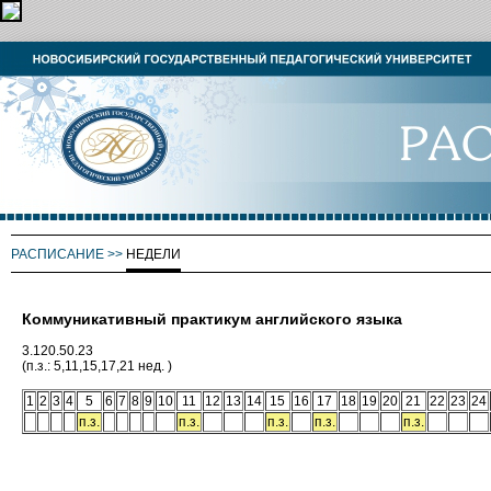
РАСПИСАНИЕ
>>
НЕДЕЛИ
Коммуникативный практикум английского языка
3.120.50.23
(п.з.: 5,11,15,17,21 нед. )
1
2
3
4
5
6
7
8
9
10
11
12
13
14
15
16
17
18
19
20
21
22
23
24
п.з.
п.з.
п.з.
п.з.
п.з.