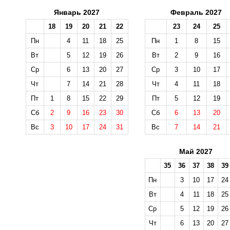
Январь 2027
Февраль 2027
18
19
20
21
22
23
24
25
Пн
4
11
18
25
Пн
1
8
15
Вт
5
12
19
26
Вт
2
9
16
Ср
6
13
20
27
Ср
3
10
17
Чт
7
14
21
28
Чт
4
11
18
Пт
1
8
15
22
29
Пт
5
12
19
Сб
2
9
16
23
30
Сб
6
13
20
Вс
3
10
17
24
31
Вс
7
14
21
Май 2027
35
36
37
38
39
Пн
3
10
17
24
Вт
4
11
18
25
Ср
5
12
19
26
Чт
6
13
20
27