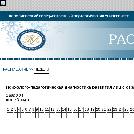
РАСПИСАНИЕ
>>
НЕДЕЛИ
Психолого-педагогическая диагностика развития лиц с о
3.080.2.24
(п.з.: 43 нед. )
1
2
3
4
5
6
7
8
9
10
11
12
13
14
15
16
17
18
19
20
21
22
23
24
25
2