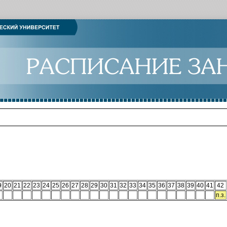
9
20
21
22
23
24
25
26
27
28
29
30
31
32
33
34
35
36
37
38
39
40
41
42
п.з.