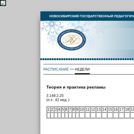
РАСПИСАНИЕ
>>
НЕДЕЛИ
Теория и практика рекламы
3.148.2.25
(п.з.: 42 нед. )
1
2
3
4
5
6
7
8
9
10
11
12
13
14
15
16
17
18
1