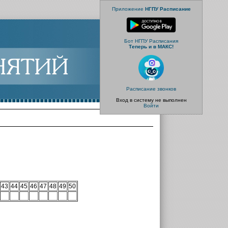
Приложение
НГПУ Расписание
Бот НГПУ Расписания
Теперь и в МАКС!
Расписание звонков
Вход в систему не выполнен
Войти
43
44
45
46
47
48
49
50