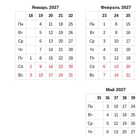
Январь 2027
Февраль 2027
18
19
20
21
22
23
24
25
Пн
4
11
18
25
Пн
1
8
15
Вт
5
12
19
26
Вт
2
9
16
Ср
6
13
20
27
Ср
3
10
17
Чт
7
14
21
28
Чт
4
11
18
Пт
1
8
15
22
29
Пт
5
12
19
Сб
2
9
16
23
30
Сб
6
13
20
Вс
3
10
17
24
31
Вс
7
14
21
Май 2027
35
36
37
38
39
Пн
3
10
17
24
Вт
4
11
18
25
Ср
5
12
19
26
Чт
6
13
20
27