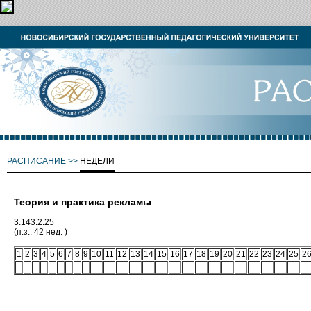
РАСПИСАНИЕ
>>
НЕДЕЛИ
Теория и практика рекламы
3.143.2.25
(п.з.: 42 нед. )
1
2
3
4
5
6
7
8
9
10
11
12
13
14
15
16
17
18
19
20
21
22
23
24
25
2