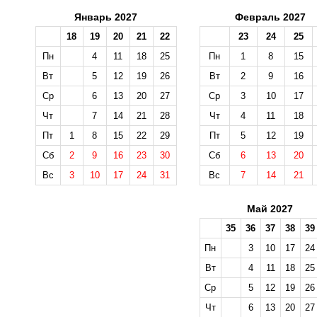
Январь 2027
Февраль 2027
18
19
20
21
22
23
24
25
Пн
4
11
18
25
Пн
1
8
15
Вт
5
12
19
26
Вт
2
9
16
Ср
6
13
20
27
Ср
3
10
17
Чт
7
14
21
28
Чт
4
11
18
Пт
1
8
15
22
29
Пт
5
12
19
Сб
2
9
16
23
30
Сб
6
13
20
Вс
3
10
17
24
31
Вс
7
14
21
Май 2027
35
36
37
38
39
Пн
3
10
17
24
Вт
4
11
18
25
Ср
5
12
19
26
Чт
6
13
20
27