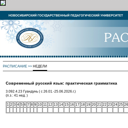
РАСПИСАНИЕ
>>
НЕДЕЛИ
Современный русский язык: практическая грамматика
3.092.4.23 Гуандунь ( с 26.01.-25.06.2026.г.)
(п.з.: 41 нед. )
1
2
3
4
5
6
7
8
9
10
11
12
13
14
15
16
17
18
19
20
21
22
23
24
25
2