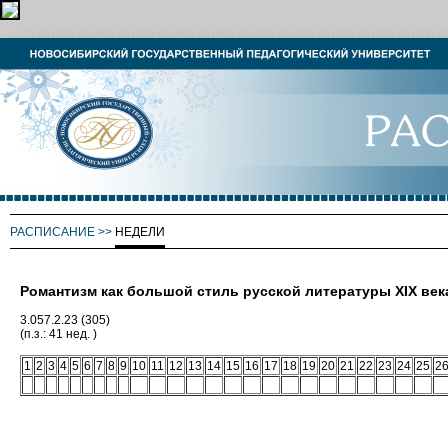
РАСПИСАНИЕ
>>
НЕДЕЛИ
Романтизм как большой стиль русской литературы XIX век
3.057.2.23 (305)
(п.з.: 41 нед. )
1
2
3
4
5
6
7
8
9
10
11
12
13
14
15
16
17
18
19
20
21
22
23
24
25
2