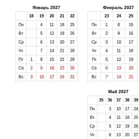
Январь 2027
Февраль 2027
18
19
20
21
22
23
24
25
Пн
4
11
18
25
Пн
1
8
15
Вт
5
12
19
26
Вт
2
9
16
Ср
6
13
20
27
Ср
3
10
17
Чт
7
14
21
28
Чт
4
11
18
Пт
1
8
15
22
29
Пт
5
12
19
Сб
2
9
16
23
30
Сб
6
13
20
Вс
3
10
17
24
31
Вс
7
14
21
Май 2027
35
36
37
38
39
Пн
3
10
17
24
Вт
4
11
18
25
Ср
5
12
19
26
Чт
6
13
20
27