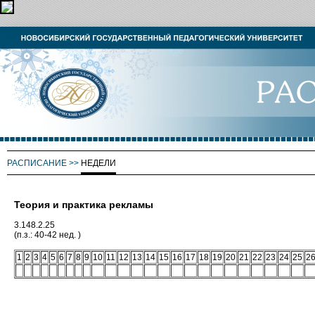
РАСПИСАНИЕ
>>
НЕДЕЛИ
Теория и практика рекламы
3.148.2.25
(п.з.: 40-42 нед. )
1
2
3
4
5
6
7
8
9
10
11
12
13
14
15
16
17
18
19
20
21
22
23
24
25
2