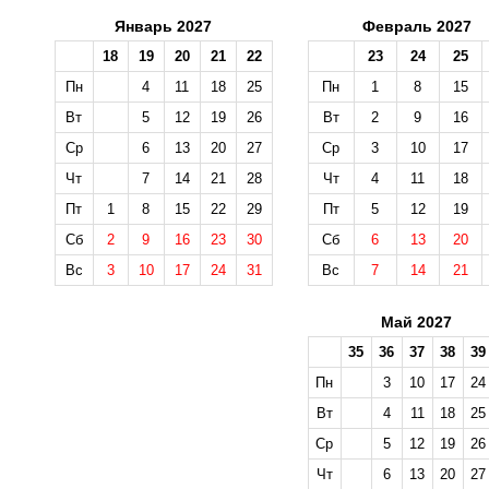
Январь 2027
Февраль 2027
18
19
20
21
22
23
24
25
Пн
4
11
18
25
Пн
1
8
15
Вт
5
12
19
26
Вт
2
9
16
Ср
6
13
20
27
Ср
3
10
17
Чт
7
14
21
28
Чт
4
11
18
Пт
1
8
15
22
29
Пт
5
12
19
Сб
2
9
16
23
30
Сб
6
13
20
Вс
3
10
17
24
31
Вс
7
14
21
Май 2027
35
36
37
38
39
Пн
3
10
17
24
Вт
4
11
18
25
Ср
5
12
19
26
Чт
6
13
20
27