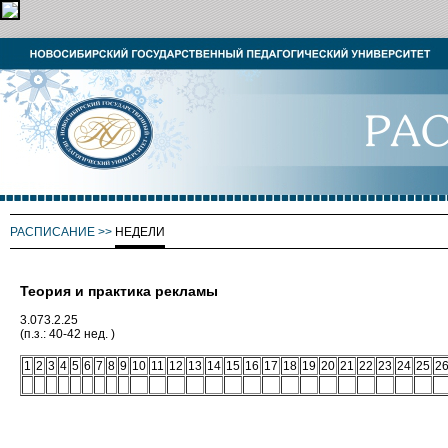
РАСПИСАНИЕ
>>
НЕДЕЛИ
Теория и практика рекламы
3.073.2.25
(п.з.: 40-42 нед. )
1
2
3
4
5
6
7
8
9
10
11
12
13
14
15
16
17
18
19
20
21
22
23
24
25
2