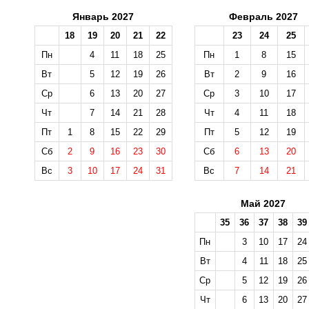
Январь 2027
Февраль 2027
18
19
20
21
22
23
24
25
Пн
4
11
18
25
Пн
1
8
15
Вт
5
12
19
26
Вт
2
9
16
Ср
6
13
20
27
Ср
3
10
17
Чт
7
14
21
28
Чт
4
11
18
Пт
1
8
15
22
29
Пт
5
12
19
Сб
2
9
16
23
30
Сб
6
13
20
Вс
3
10
17
24
31
Вс
7
14
21
Май 2027
35
36
37
38
39
Пн
3
10
17
24
Вт
4
11
18
25
Ср
5
12
19
26
Чт
6
13
20
27