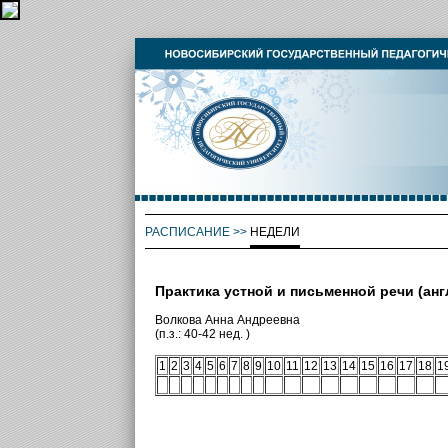
РАСПИСАНИЕ
>>
НЕДЕЛИ
Практика устной и письменной речи (анг
Волкова Анна Андреевна
(п.з.: 40-42 нед. )
1
2
3
4
5
6
7
8
9
10
11
12
13
14
15
16
17
18
1