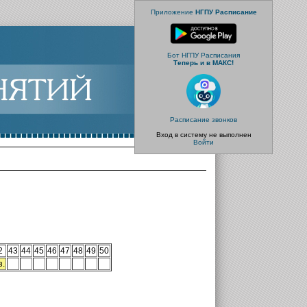
Приложение
НГПУ Расписание
Бот НГПУ Расписания
Теперь и в МАКС!
Расписание звонков
Вход в систему не выполнен
Войти
2
43
44
45
46
47
48
49
50
з.