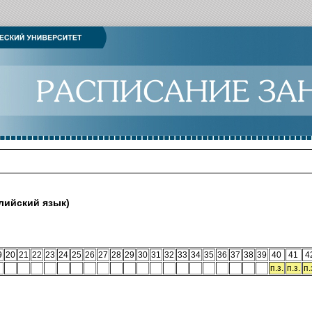
лийский язык)
9
20
21
22
23
24
25
26
27
28
29
30
31
32
33
34
35
36
37
38
39
40
41
4
п.з.
п.з.
п.