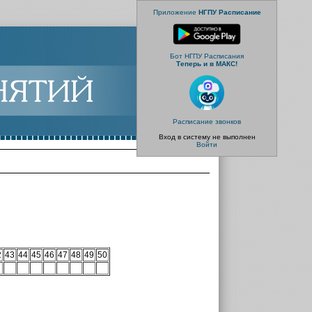
Приложение
НГПУ Расписание
Бот НГПУ Расписания
Теперь и в МАКС!
Расписание звонков
Вход в систему не выполнен
Войти
2
43
44
45
46
47
48
49
50