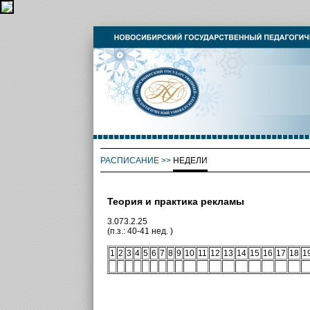
РАСПИСАНИЕ
>>
НЕДЕЛИ
Теория и практика рекламы
3.073.2.25
(п.з.: 40-41 нед. )
1
2
3
4
5
6
7
8
9
10
11
12
13
14
15
16
17
18
1