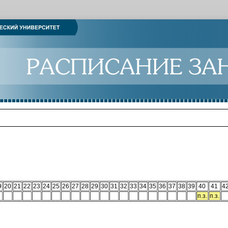
9
20
21
22
23
24
25
26
27
28
29
30
31
32
33
34
35
36
37
38
39
40
41
4
п.з.
п.з.