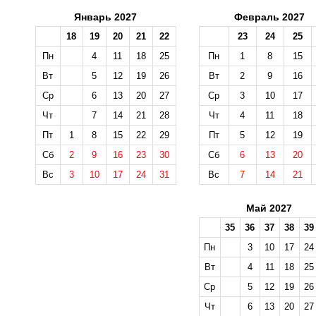
Январь 2027
Февраль 2027
18
19
20
21
22
23
24
25
Пн
4
11
18
25
Пн
1
8
15
Вт
5
12
19
26
Вт
2
9
16
Ср
6
13
20
27
Ср
3
10
17
Чт
7
14
21
28
Чт
4
11
18
Пт
1
8
15
22
29
Пт
5
12
19
Сб
2
9
16
23
30
Сб
6
13
20
Вс
3
10
17
24
31
Вс
7
14
21
Май 2027
35
36
37
38
39
Пн
3
10
17
24
Вт
4
11
18
25
Ср
5
12
19
26
Чт
6
13
20
27