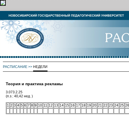
РАСПИСАНИЕ
>>
НЕДЕЛИ
Теория и практика рекламы
3.073.2.25
(п.з.: 40,42 нед. )
1
2
3
4
5
6
7
8
9
10
11
12
13
14
15
16
17
18
19
20
21
22
23
24
25
2