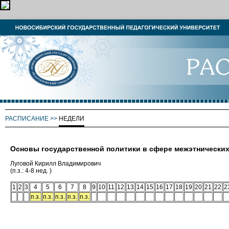
РАСПИСАНИЕ
>>
НЕДЕЛИ
Основы государственной политики в сфере межэтнически
Луговой Кирилл Владимирович
(п.з.: 4-8 нед. )
1
2
3
4
5
6
7
8
9
10
11
12
13
14
15
16
17
18
19
20
21
22
2
п.з.
п.з.
п.з.
п.з.
п.з.