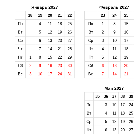
Январь 2027
Февраль 2027
18
19
20
21
22
23
24
25
Пн
4
11
18
25
Пн
1
8
15
Вт
5
12
19
26
Вт
2
9
16
Ср
6
13
20
27
Ср
3
10
17
Чт
7
14
21
28
Чт
4
11
18
Пт
1
8
15
22
29
Пт
5
12
19
Сб
2
9
16
23
30
Сб
6
13
20
Вс
3
10
17
24
31
Вс
7
14
21
Май 2027
35
36
37
38
39
Пн
3
10
17
24
Вт
4
11
18
25
Ср
5
12
19
26
Чт
6
13
20
27