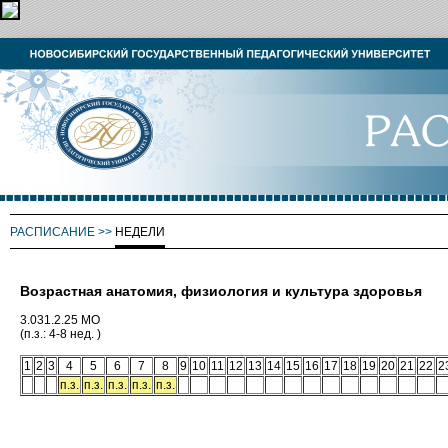
РАСПИСАНИЕ
>>
НЕДЕЛИ
Возрастная анатомия, физиология и культура здоровья
3.031.2.25 МО
(п.з.: 4-8 нед. )
1
2
3
4
5
6
7
8
9
10
11
12
13
14
15
16
17
18
19
20
21
22
2
п.з.
п.з.
п.з.
п.з.
п.з.