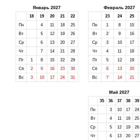
Январь 2027
Февраль 2027
18
19
20
21
22
23
24
25
Пн
4
11
18
25
Пн
1
8
15
Вт
5
12
19
26
Вт
2
9
16
Ср
6
13
20
27
Ср
3
10
17
Чт
7
14
21
28
Чт
4
11
18
Пт
1
8
15
22
29
Пт
5
12
19
Сб
2
9
16
23
30
Сб
6
13
20
Вс
3
10
17
24
31
Вс
7
14
21
Май 2027
35
36
37
38
39
Пн
3
10
17
24
Вт
4
11
18
25
Ср
5
12
19
26
Чт
6
13
20
27