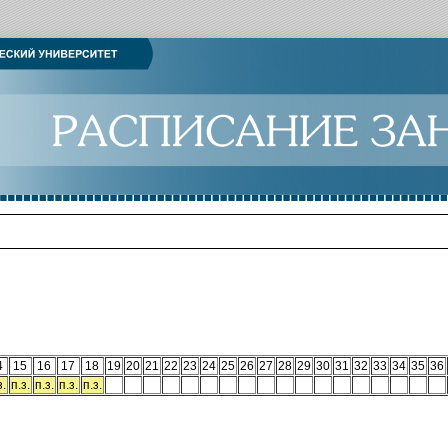
4
15
16
17
18
19
20
21
22
23
24
25
26
27
28
29
30
31
32
33
34
35
36
з.
п.з.
п.з.
п.з.
п.з.