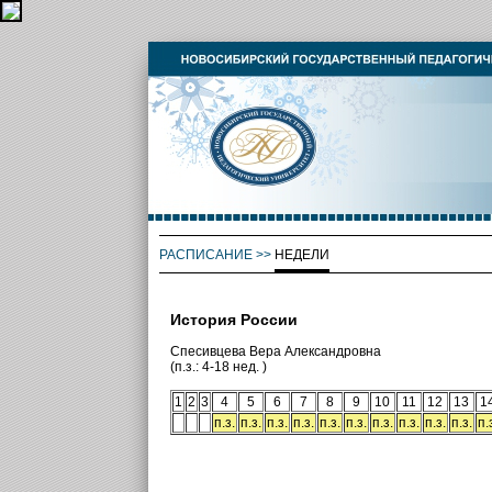
РАСПИСАНИЕ
>>
НЕДЕЛИ
История России
Спесивцева Вера Александровна
(п.з.: 4-18 нед. )
1
2
3
4
5
6
7
8
9
10
11
12
13
1
п.з.
п.з.
п.з.
п.з.
п.з.
п.з.
п.з.
п.з.
п.з.
п.з.
п.