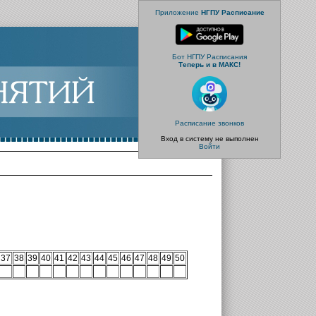
Приложение
НГПУ Расписание
Бот НГПУ Расписания
Теперь и в МАКС!
Расписание звонков
Вход в систему не выполнен
Войти
37
38
39
40
41
42
43
44
45
46
47
48
49
50