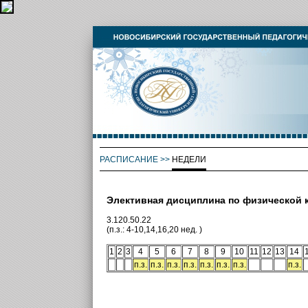
РАСПИСАНИЕ
>>
НЕДЕЛИ
Элективная дисциплина по физической 
3.120.50.22
(п.з.: 4-10,14,16,20 нед. )
1
2
3
4
5
6
7
8
9
10
11
12
13
14
п.з.
п.з.
п.з.
п.з.
п.з.
п.з.
п.з.
п.з.