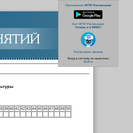
Приложение
НГПУ Расписание
Бот НГПУ Расписания
Теперь и в МАКС!
Расписание звонков
Вход в систему не выполнен
Войти
льтуры
38
39
40
41
42
43
44
45
46
47
48
49
50