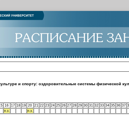
культуре и спорту: оздоровительные системы физической ку
15
16
17
18
19
20
21
22
23
24
25
26
27
28
29
30
31
32
33
34
35
36
37
п.з.
п.з.