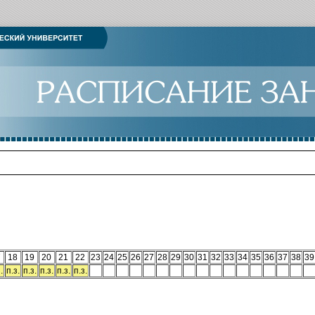
7
18
19
20
21
22
23
24
25
26
27
28
29
30
31
32
33
34
35
36
37
38
39
.
п.з.
п.з.
п.з.
п.з.
п.з.