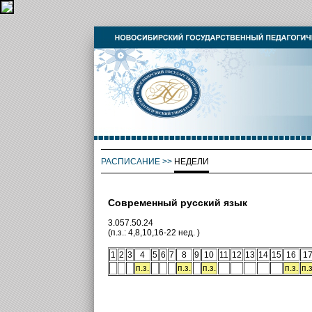
РАСПИСАНИЕ
>>
НЕДЕЛИ
Современный русский язык
3.057.50.24
(п.з.: 4,8,10,16-22 нед. )
1
2
3
4
5
6
7
8
9
10
11
12
13
14
15
16
1
п.з.
п.з.
п.з.
п.з.
п.з