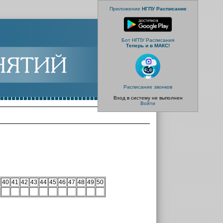
Приложение
НГПУ Расписание
Бот НГПУ Расписания
Теперь и в МАКС!
Расписание звонков
Вход в систему не выполнен
Войти
40
41
42
43
44
45
46
47
48
49
50