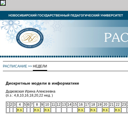
РАСПИСАНИЕ
>>
НЕДЕЛИ
Дискретные модели в информатике
Дудковская Ирина Алексеевна
(п.з.: 4,8,10,16,18,20,22 нед. )
1
2
3
4
5
6
7
8
9
10
11
12
13
14
15
16
17
18
19
20
21
22
23
п.з.
п.з.
п.з.
п.з.
п.з.
п.з.
п.з.