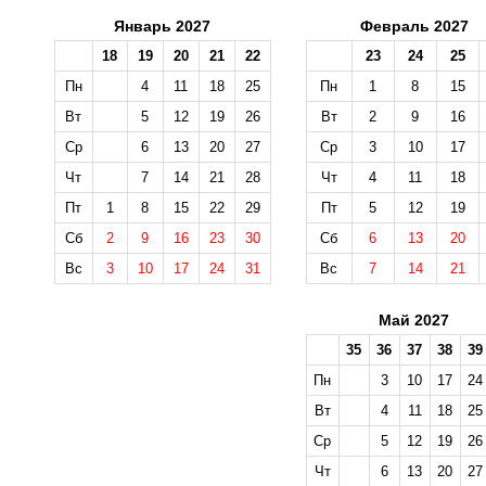
Январь 2027
Февраль 2027
18
19
20
21
22
23
24
25
Пн
4
11
18
25
Пн
1
8
15
Вт
5
12
19
26
Вт
2
9
16
Ср
6
13
20
27
Ср
3
10
17
Чт
7
14
21
28
Чт
4
11
18
Пт
1
8
15
22
29
Пт
5
12
19
Сб
2
9
16
23
30
Сб
6
13
20
Вс
3
10
17
24
31
Вс
7
14
21
Май 2027
35
36
37
38
39
Пн
3
10
17
24
Вт
4
11
18
25
Ср
5
12
19
26
Чт
6
13
20
27